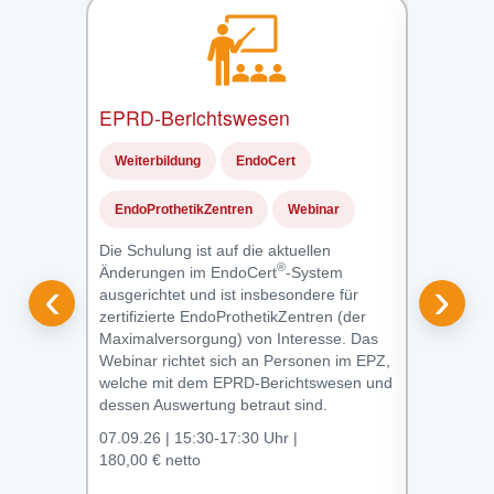
EPRD-Berichtswesen
MAKS
®
–
MAKS-
Weiterbildung
EndoCert
Weiterbil
EndoProthetikZentren
Webinar
Webinar
Die Schulung ist auf die aktuellen
®
Änderungen im EndoCert
-System
Demenz br
‹
›
ausgerichtet und ist insbesondere für
ausgezeich
zertifizierte EndoProthetikZentren (der
®
MAKS
: 
Maximalversorgung) von Interesse. Das
Therapeuti
Webinar richtet sich an Personen im EPZ,
Personen 
welche mit dem EPRD-Berichtswesen und
Schulung r
dessen Auswertung betraut sind.
Personen 
07.09.26 | 15:30-17:30 Uhr |
07.-08.09.
180,00 € netto
265,00 € 