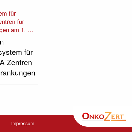
tem für
ntren für
ngen am 1. …
en
ssystem für
A Zentren
rkrankungen
Impressum