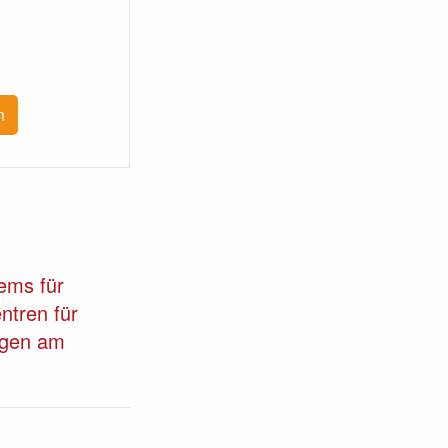
n
tems für
ntren für
ngen am