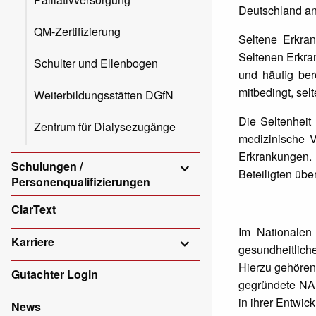
Deutschland an
QM-Zertifizierung
Seltene Erkra
Seltenen Erkran
Schulter und Ellenbogen
und häufig be
mitbedingt, selt
Weiterbildungsstätten DGfN
Die Seltenheit
Zentrum für Dialysezugänge
medizinische 
Erkrankungen. 
Schulungen /
Beteiligten üb
Personenqualifizierungen
ClarText
Im Nationalen
Karriere
gesundheitliche
Hierzu gehören
Gutachter Login
gegründete NAM
in ihrer Entwic
News