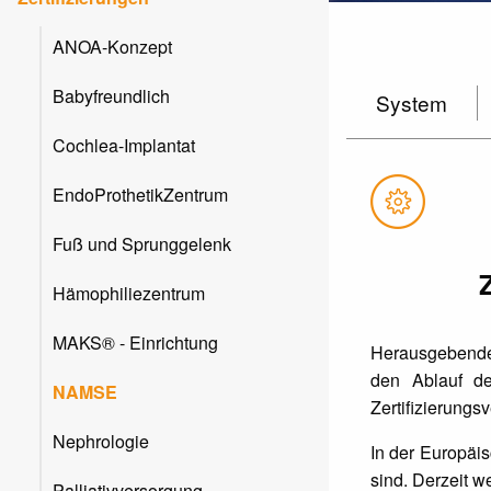
ANOA-Konzept
Babyfreundlich
System
Cochlea-Implantat
EndoProthetikZentrum
Fuß und Sprunggelenk
Hämophiliezentrum
MAKS® - Einrichtung
Herausgebende 
den Ablauf de
NAMSE
Zertifizierungs
Nephrologie
In der Europäis
sind. Derzeit w
Palliativversorgung