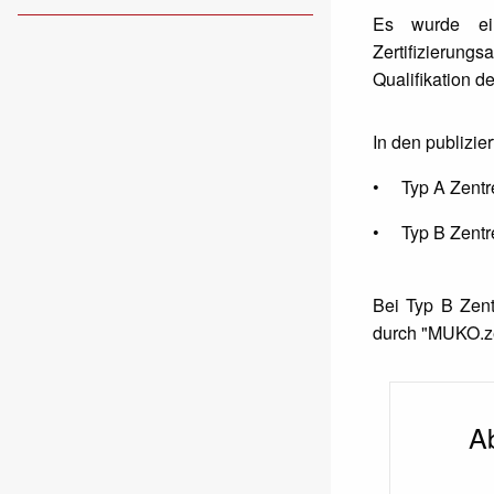
Es wurde ei
Zertifizierung
Qualifikation d
In den publizie
• Typ A Zentre
• Typ B Zentre
Bei Typ B Zent
durch "MUKO.zer
Ab