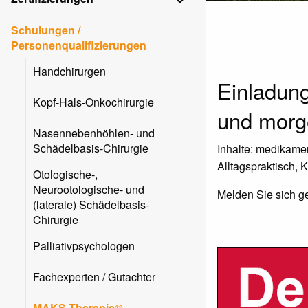
Schulungen /
Personenqualifizierungen
Handchirurgen
Einladun
Kopf-Hals-Onkochirurgie
und morg
Nasennebenhöhlen- und
Schädelbasis-Chirurgie
Inhalte: medikame
Alltagspraktisch, 
Otologische-,
Neurootologische- und
Melden Sie sich g
(laterale) Schädelbasis-
Chirurgie
Palliativpsychologen
Fachexperten / Gutachter
MAKS-Therapie®